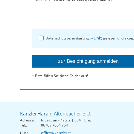
» Link
Datenschutzvereinbarung (
) gelesen und akzep
* Bitte füllen Sie diese Felder aus!
Kanzlei Harald Altenbacher e.U.
Adresse:
Ivica-Osim-Platz 2 | 8041 Graz
Tel.:
0676 / 7064 764
office@kanzlei.st
E-Mail: