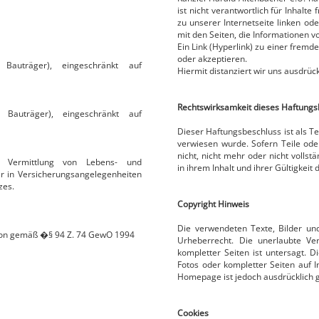
ist nicht verantwortlich für Inhalte
zu unserer Internetseite linken od
mit den Seiten, die Informationen v
Ein Link (Hyperlink) zu einer fremden
oder akzeptieren.
, Bauträger), eingeschränkt auf
Hiermit distanziert wir uns ausdrück
Rechtswirksamkeit dieses Haftungs
, Bauträger), eingeschränkt auf
Dieser Haftungsbeschluss ist als T
verwiesen wurde. Sofern Teile ode
nicht, nicht mehr oder nicht volls
r Vermittlung von Lebens- und
in ihrem Inhalt und ihrer Gültigkeit
r in Versicherungsangelegenheiten
zes.
Copyright Hinweis
Die verwendeten Texte, Bilder un
ion gemäß �§ 94 Z. 74 GewO 1994
Urheberrecht. Die unerlaubte Ve
kompletter Seiten ist untersagt. D
Fotos oder kompletter Seiten auf I
Homepage ist jedoch ausdrücklich g
Cookies