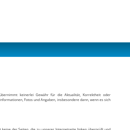
übernimmt keinerlei Gewähr für die Aktualität, Korrektheit oder
en Informationen, Fotos und Angaben, insbesondere dann, wenn es sich
 keine der Seiten, die zu unserer Internetseite linken überprüft und