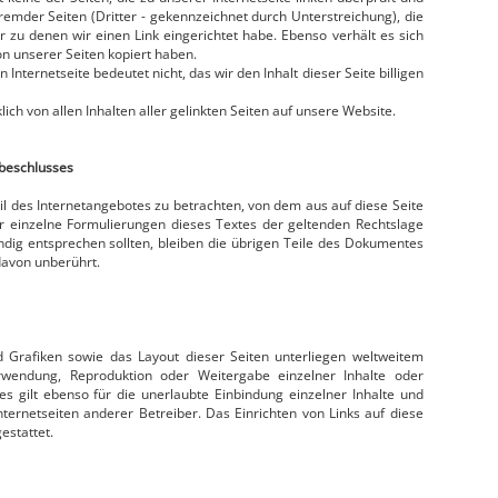
 fremder Seiten (Dritter - gekennzeichnet durch Unterstreichung), die
er zu denen wir einen Link eingerichtet habe. Ebenso verhält es sich
on unserer Seiten kopiert haben.
 Internetseite bedeutet nicht, das wir den Inhalt dieser Seite billigen
lich von allen Inhalten aller gelinkten Seiten auf unsere Website.
beschlusses
eil des Internetangebotes zu betrachten, von dem aus auf diese Seite
r einzelne Formulierungen dieses Textes der geltenden Rechtslage
tändig entsprechen sollten, bleiben die übrigen Teile des Dokumentes
 davon unberührt.
d Grafiken sowie das Layout dieser Seiten unterliegen weltweitem
rwendung, Reproduktion oder Weitergabe einzelner Inhalte oder
ies gilt ebenso für die unerlaubte Einbindung einzelner Inhalte und
nternetseiten anderer Betreiber. Das Einrichten von Links auf diese
estattet.