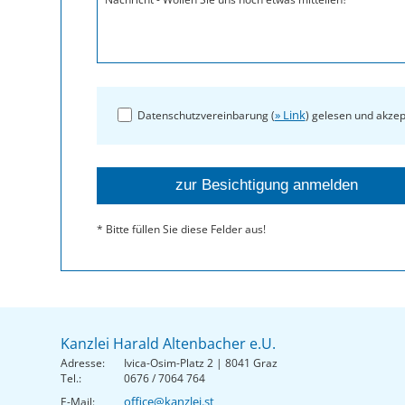
» Link
Datenschutzvereinbarung (
) gelesen und akzep
* Bitte füllen Sie diese Felder aus!
Kanzlei Harald Altenbacher e.U.
Adresse:
Ivica-Osim-Platz 2 | 8041 Graz
Tel.:
0676 / 7064 764
office@kanzlei.st
E-Mail: