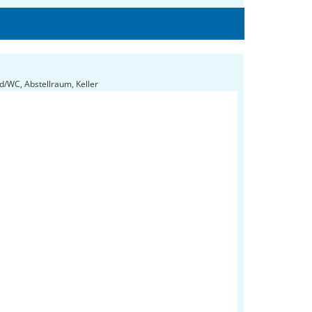
Top 12: Wohnküche, Zimmer 1, Zimmer 2, Vorraum , Bad/WC, Abstellraum, Keller