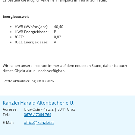
Es besteht die Möglichkeit einen Parkplatz im Hof anzumieten.
Energieausweis
HWB (kWh/m²/Jahr):
40,40
HWB Energieklasse:
B
fGEE:
0,82
fGEE Energieklasse:
A
Wir halten unsere Inserate immer auf dem neuesten Stand, daher ist auch
dieses Objekt aktuell noch verfügbar.
Letzte Aktualisierung: 08.08.2026
Kanzlei Harald Altenbacher e.U.
Adresse:
Ivica-Osim-Platz 2 | 8041 Graz
0676 / 7064 764
Tel.:
office@kanzlei.st
E-Mail: